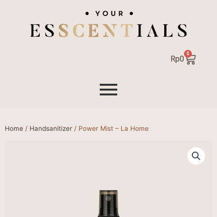
0
Cart
Rp
0
Home
/
Handsanitizer
/ Power Mist – La Home