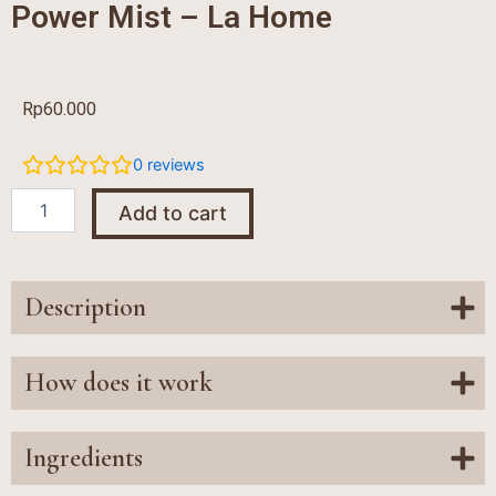
Power Mist – La Home
Rp
60.000
0
reviews
Power
Add to cart
Mist
-
La
Home
Description
quantity
How does it work
Ingredients