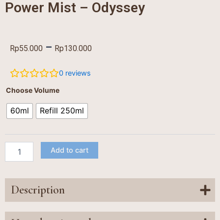
Power Mist – Odyssey
Price
–
Rp
55.000
Rp
130.000
range:
0
reviews
Rp55.000
Power
Choose Volume
Mist
through
-
60ml
Refill 250ml
Rp130.000
Odyssey
quantity
Add to cart
Description