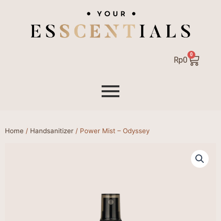
0
Cart
Rp
0
Home
/
Handsanitizer
/ Power Mist – Odyssey