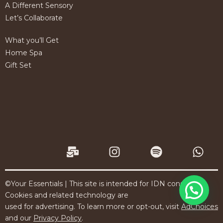
A Different Sensory
Let’s Collaborate
What you’ll Get
Home Spa
Gift Set
M
I
S
W
a
n
p
h
i
s
o
a
©Your Essentials | This site is intended for IDN consumers.
l
t
t
t
Cookies and related technology are
used for advertising. To learn more or opt-out, visit
AdChoices
-
a
i
s
and our
Privacy Policy
.