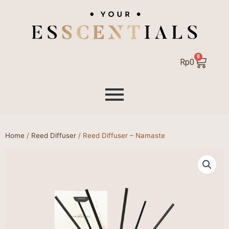
0
Cart
Rp
0
Home
/
Reed Diffuser
/ Reed Diffuser – Namaste