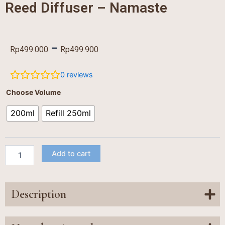
Reed Diffuser – Namaste
Price
–
Rp
499.000
Rp
499.900
range:
0
reviews
Rp499.000
Reed
Choose Volume
Diffuser
through
-
200ml
Refill 250ml
Rp499.900
Namaste
quantity
Add to cart
Description