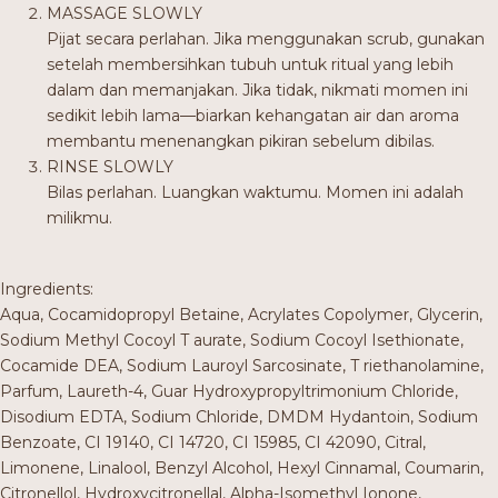
MASSAGE SLOWLY
Pijat secara perlahan. Jika menggunakan scrub, gunakan
setelah membersihkan tubuh untuk ritual yang lebih
dalam dan memanjakan. Jika tidak, nikmati momen ini
sedikit lebih lama—biarkan kehangatan air dan aroma
membantu menenangkan pikiran sebelum dibilas.
RINSE SLOWLY
Bilas perlahan. Luangkan waktumu. Momen ini adalah
milikmu.
Ingredients:
Aqua, Cocamidopropyl Betaine, Acrylates Copolymer, Glycerin,
Sodium Methyl Cocoyl T aurate, Sodium Cocoyl Isethionate,
Cocamide DEA, Sodium Lauroyl Sarcosinate, T riethanolamine,
Parfum, Laureth-4, Guar Hydroxypropyltrimonium Chloride,
Disodium EDTA, Sodium Chloride, DMDM Hydantoin, Sodium
Benzoate, CI 19140, CI 14720, CI 15985, CI 42090, Citral,
Limonene, Linalool, Benzyl Alcohol, Hexyl Cinnamal, Coumarin,
Citronellol, Hydroxycitronellal, Alpha-Isomethyl Ionone,