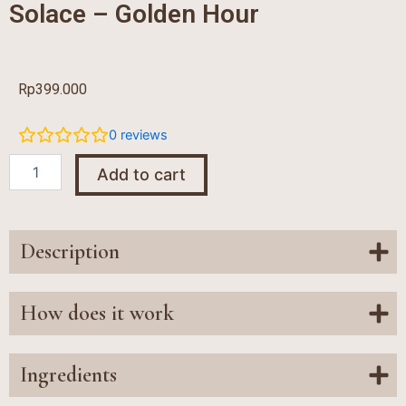
Solace – Golden Hour
Rp
399.000
0
reviews
Solace
Add to cart
-
Golden
Hour
quantity
Description
How does it work
Ingredients